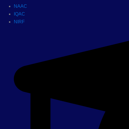
NAAC
IQAC
NIRF